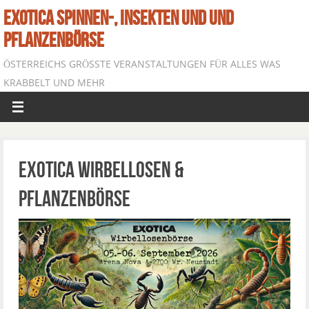
EXOTICA SPINNEN-, INSEKTEN UND UND
PFLANZENBÖRSE
ÖSTERREICHS GRÖSSTE VERANSTALTUNGEN FÜR ALLES WAS K
RABBELT UND MEHR
EXOTICA Wirbellosen &
Pflanzenbörse