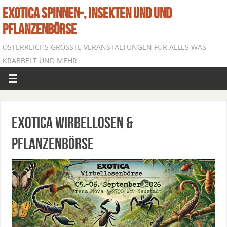
EXOTICA SPINNEN-, INSEKTEN UND UND
PFLANZENBÖRSE
ÖSTERREICHS GRÖSSTE VERANSTALTUNGEN FÜR ALLES WAS K
RABBELT UND MEHR
EXOTICA Wirbellosen &
Pflanzenbörse